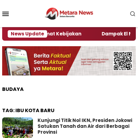
Loncat
ke
Menu
konten
Mobile
i Kata Pengamat Kebijakan ‎
News Update
Dampak El Nino, Sej
BUDAYA
TAG:
IBU KOTA BARU
Kunjungi Titik Nol IKN, Presiden Jokowi
Satukan Tanah dan Air dari Berbagai
Provinsi