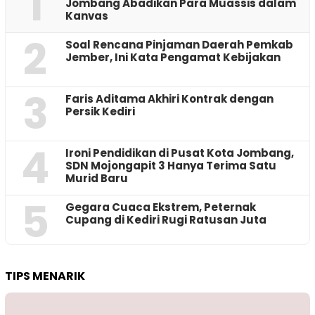
1
Jombang Abadikan Para Muassis dalam
Kanvas
2
‎Soal Rencana Pinjaman Daerah Pemkab
Jember, Ini Kata Pengamat Kebijakan ‎
3
Faris Aditama Akhiri Kontrak dengan
Persik Kediri
4
Ironi Pendidikan di Pusat Kota Jombang,
SDN Mojongapit 3 Hanya Terima Satu
Murid Baru
5
‎Gegara Cuaca Ekstrem, Peternak
Cupang di Kediri Rugi Ratusan Juta
TIPS MENARIK