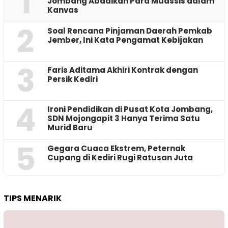
1
Jombang Abadikan Para Muassis dalam
Kanvas
2
‎Soal Rencana Pinjaman Daerah Pemkab
Jember, Ini Kata Pengamat Kebijakan ‎
3
Faris Aditama Akhiri Kontrak dengan
Persik Kediri
4
Ironi Pendidikan di Pusat Kota Jombang,
SDN Mojongapit 3 Hanya Terima Satu
Murid Baru
5
‎Gegara Cuaca Ekstrem, Peternak
Cupang di Kediri Rugi Ratusan Juta
TIPS MENARIK