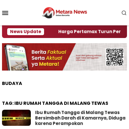
Loncat
ke
Menu
konten
Mobile
ami Krisi Air
News Update
Harga Pertamax Turun Per Hari Ini,
BUDAYA
TAG:
IBU RUMAH TANGGA DI MALANG TEWAS
Ibu Rumah Tangga di Malang Tewas
Bersimbah Darah di Kamarnya, Diduga
karena Perampokan