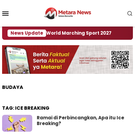
Loncat
ke
Menu
konten
Mobile
i Tuan Rumah World Marching Sport 2027
News Update
‎Soal 
BUDAYA
TAG:
ICE BREAKING
Ramai di Perbincangkan, Apa itu Ice
Breaking?