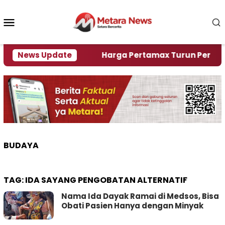
Loncat
ke
Menu
konten
Mobile
mi Krisi Air
News Update
Harga Pertamax Turun Per Hari Ini, 
BUDAYA
TAG:
IDA SAYANG PENGOBATAN ALTERNATIF
Nama Ida Dayak Ramai di Medsos, Bisa
Obati Pasien Hanya dengan Minyak