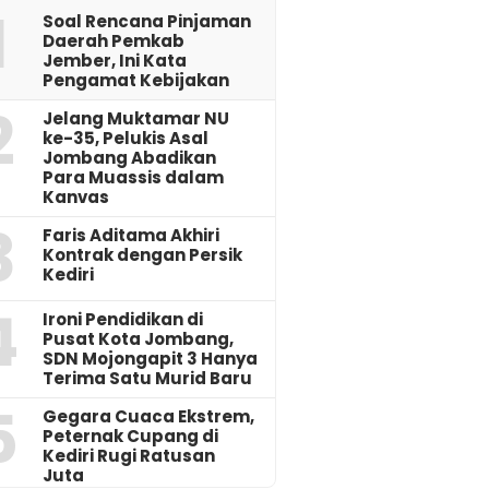
1
‎Soal Rencana Pinjaman
Daerah Pemkab
Jember, Ini Kata
Pengamat Kebijakan ‎
2
Jelang Muktamar NU
ke-35, Pelukis Asal
Jombang Abadikan
Para Muassis dalam
Kanvas
3
Faris Aditama Akhiri
Kontrak dengan Persik
Kediri
4
Ironi Pendidikan di
Pusat Kota Jombang,
SDN Mojongapit 3 Hanya
Terima Satu Murid Baru
5
‎Gegara Cuaca Ekstrem,
Peternak Cupang di
Kediri Rugi Ratusan
Juta