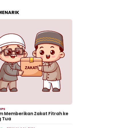
 MENARIK
IPS
 Memberikan Zakat Fitrah ke
g Tua