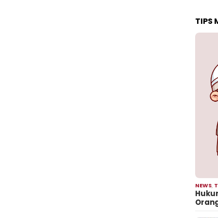
TIPS
NEWS
,
T
Hukum
Oran