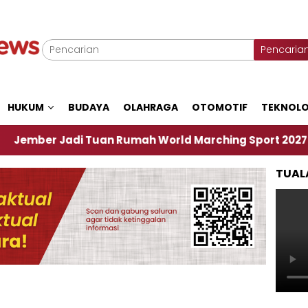
Pencaria
HUKUM
BUDAYA
OLAHRAGA
OTOMOTIF
TEKNOLO
 Jadi Tuan Rumah World Marching Sport 2027
‎S
TUAL