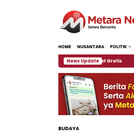
Loncat
ke
konten
HOME
NUSANTARA
POLITIK
n, Panitia Siapkan Kopi dan Pijat Gratis
News Update
Jember
BUDAYA