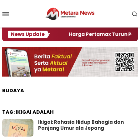
Loncat
ke
Menu
konten
Mobile
Alami Krisi Air
News Update
Harga Pertamax Turun Per Hari In
BUDAYA
TAG:
IKIGAI ADALAH
Ikigai: Rahasia Hidup Bahagia dan
Panjang Umur ala Jepang