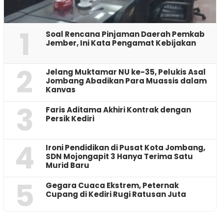
1
‎Soal Rencana Pinjaman Daerah Pemkab
Jember, Ini Kata Pengamat Kebijakan ‎
2
Jelang Muktamar NU ke-35, Pelukis Asal
Jombang Abadikan Para Muassis dalam
Kanvas
3
Faris Aditama Akhiri Kontrak dengan
Persik Kediri
4
Ironi Pendidikan di Pusat Kota Jombang,
SDN Mojongapit 3 Hanya Terima Satu
Murid Baru
5
‎Gegara Cuaca Ekstrem, Peternak
Cupang di Kediri Rugi Ratusan Juta