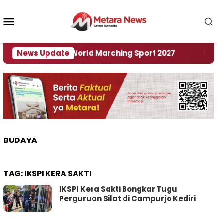
Loncat
ke
Menu
konten
Mobile
 Tuan Rumah World Marching Sport 2027
News Update
‎Soal R
BUDAYA
TAG:
IKSPI KERA SAKTI
IKSPI Kera Sakti Bongkar Tugu
Perguruan Silat di Campurjo Kediri