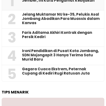
1
Jember, Ini Kata Pengamat Kebijakan ‎
2
Jelang Muktamar NU ke-35, Pelukis Asal
Jombang Abadikan Para Muassis dalam
Kanvas
3
Faris Aditama Akhiri Kontrak dengan
Persik Kediri
4
Ironi Pendidikan di Pusat Kota Jombang,
SDN Mojongapit 3 Hanya Terima Satu
Murid Baru
5
‎Gegara Cuaca Ekstrem, Peternak
Cupang di Kediri Rugi Ratusan Juta
TIPS MENARIK