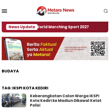
Loncat
ke
Menu
konten
Mobile
 Tuan Rumah World Marching Sport 2027
News Update
‎Soal R
BUDAYA
TAG:
IKSPI KOTA KEDIRI
Keberangkatan Calon Warga IKSPI
Kota Kediri ke Madiun Dikawal Ketat
Polisi