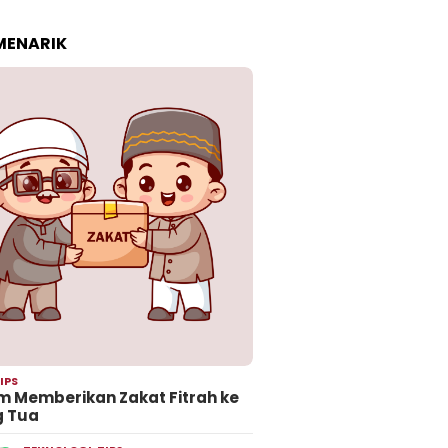
 MENARIK
IPS
 Memberikan Zakat Fitrah ke
g Tua