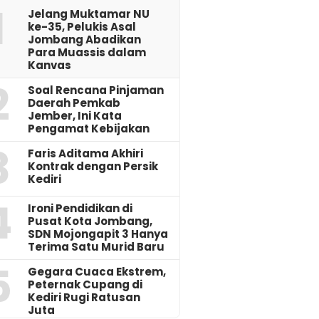
1
Jelang Muktamar NU
ke-35, Pelukis Asal
Jombang Abadikan
Para Muassis dalam
Kanvas
2
‎Soal Rencana Pinjaman
Daerah Pemkab
Jember, Ini Kata
Pengamat Kebijakan ‎
3
Faris Aditama Akhiri
Kontrak dengan Persik
Kediri
4
Ironi Pendidikan di
Pusat Kota Jombang,
SDN Mojongapit 3 Hanya
Terima Satu Murid Baru
5
‎Gegara Cuaca Ekstrem,
Peternak Cupang di
Kediri Rugi Ratusan
Juta