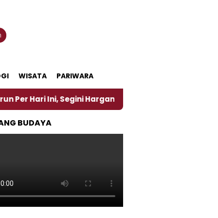
n
GI
WISATA
PARIWARA
Ini, Segini Harganya
‎Nasirun Maestro Lukis Pema
ANG BUDAYA