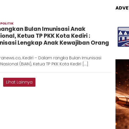
ADVE
,
POLITIK
Redaksi
angkan Bulan Imunisasi Anak
Metara
ional, Ketua TP PKK Kota Kediri :
nisasi Lengkap Anak Kewajiban Orang
anews.co, Kediri – Dalam rangka Bulan Imunisasi
Nasional (BIAN), Ketua TP PKK Kota Kediri […]
Lihat Lainnya