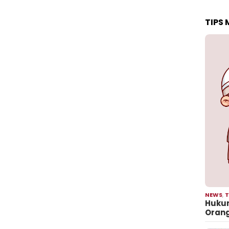
TIPS
NEWS
,
T
Hukum
Oran