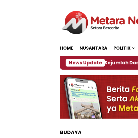
Loncat
ke
konten
HOME
NUSANTARA
POLITIK
jakan ‎
Dampak El Nino, Sejumlah Daerah di Jembe
News Update
BUDAYA