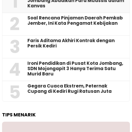
1
Jombang Abadikan Para Muassis dalam
Kanvas
2
‎Soal Rencana Pinjaman Daerah Pemkab
Jember, Ini Kata Pengamat Kebijakan ‎
3
Faris Aditama Akhiri Kontrak dengan
Persik Kediri
4
Ironi Pendidikan di Pusat Kota Jombang,
SDN Mojongapit 3 Hanya Terima Satu
Murid Baru
5
‎Gegara Cuaca Ekstrem, Peternak
Cupang di Kediri Rugi Ratusan Juta
TIPS MENARIK