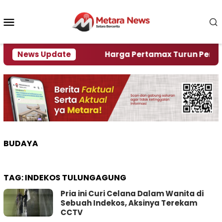
Loncat
ke
Menu
konten
Mobile
lami Krisi Air
News Update
Harga Pertamax Turun Per Hari Ini
BUDAYA
TAG:
INDEKOS TULUNGAGUNG
Pria ini Curi Celana Dalam Wanita di
Sebuah Indekos, Aksinya Terekam
CCTV