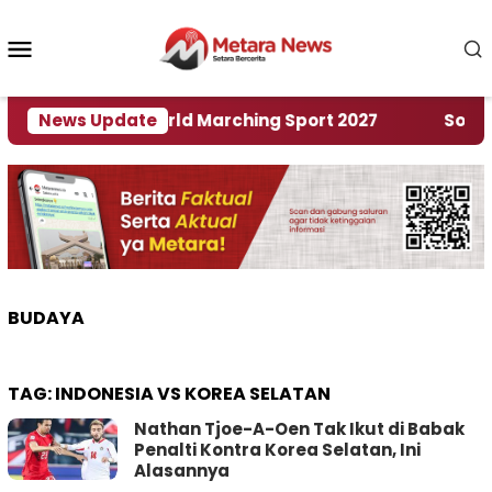
Loncat
ke
Menu
konten
Mobile
uan Rumah World Marching Sport 2027
News Update
‎Soal Ren
BUDAYA
TAG:
INDONESIA VS KOREA SELATAN
Nathan Tjoe-A-Oen Tak Ikut di Babak
Penalti Kontra Korea Selatan, Ini
Alasannya