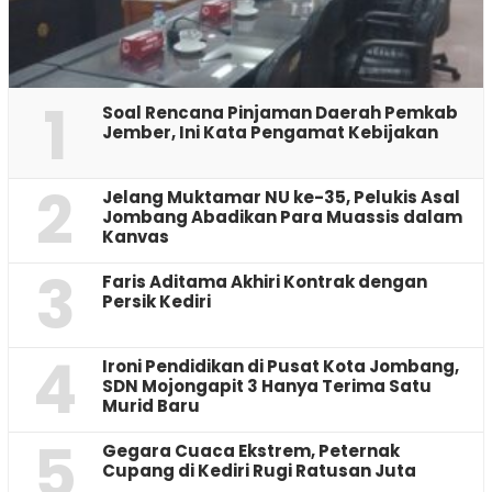
1
‎Soal Rencana Pinjaman Daerah Pemkab
Jember, Ini Kata Pengamat Kebijakan ‎
2
Jelang Muktamar NU ke-35, Pelukis Asal
Jombang Abadikan Para Muassis dalam
Kanvas
3
Faris Aditama Akhiri Kontrak dengan
Persik Kediri
4
Ironi Pendidikan di Pusat Kota Jombang,
SDN Mojongapit 3 Hanya Terima Satu
Murid Baru
5
‎Gegara Cuaca Ekstrem, Peternak
Cupang di Kediri Rugi Ratusan Juta