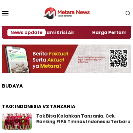
Loncat
ke
Menu
konten
Mobile
 di Jember Alami Krisi Air
News Update
Harga Pertamax Turun 
BUDAYA
TAG:
INDONESIA VS TANZANIA
Tak Bisa Kalahkan Tanzania, Cek
Ranking FIFA Timnas Indonesia Terbaru