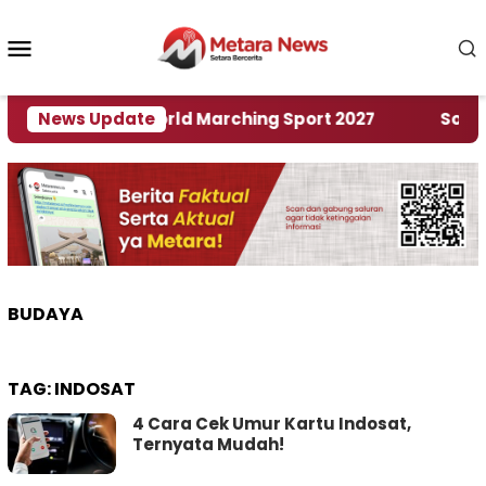
Loncat
ke
Menu
konten
Mobile
uan Rumah World Marching Sport 2027
News Update
‎Soal Ren
BUDAYA
TAG:
INDOSAT
4 Cara Cek Umur Kartu Indosat,
Ternyata Mudah!