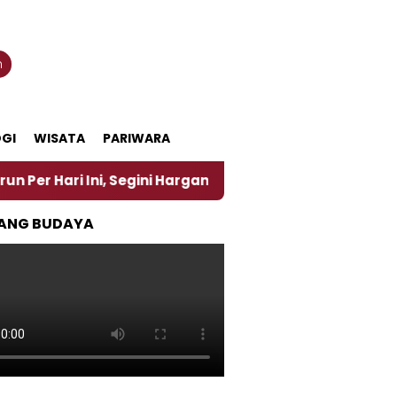
n
GI
WISATA
PARIWARA
ni, Segini Harganya
‎Nasirun Maestro Lukis Pemad
ANG BUDAYA