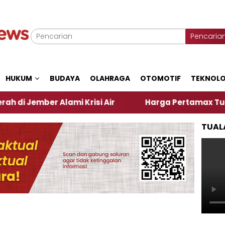
Pencaria
HUKUM
BUDAYA
OLAHRAGA
OTOMOTIF
TEKNOLO
 Alami Krisi Air
Harga Pertamax Turun Per Hari I
TUAL