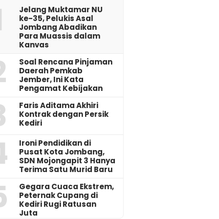
1
Jelang Muktamar NU
ke-35, Pelukis Asal
Jombang Abadikan
Para Muassis dalam
Kanvas
2
‎Soal Rencana Pinjaman
Daerah Pemkab
Jember, Ini Kata
Pengamat Kebijakan ‎
3
Faris Aditama Akhiri
Kontrak dengan Persik
Kediri
4
Ironi Pendidikan di
Pusat Kota Jombang,
SDN Mojongapit 3 Hanya
Terima Satu Murid Baru
5
‎Gegara Cuaca Ekstrem,
Peternak Cupang di
Kediri Rugi Ratusan
Juta