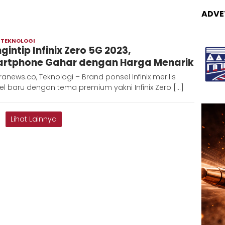
ADVE
,
TEKNOLOGI
Admin
gintip Infinix Zero 5G 2023,
Metaranews
rtphone Gahar dengan Harga Menarik
anews.co, Teknologi – Brand ponsel Infinix merilis
l baru dengan tema premium yakni Infinix Zero […]
Lihat Lainnya