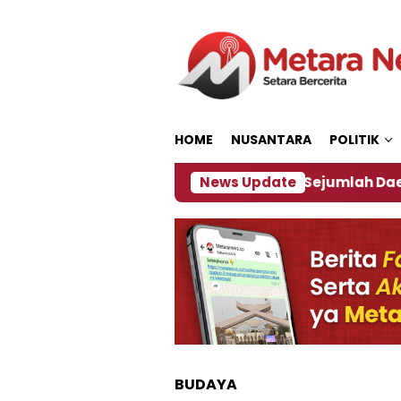
Loncat
ke
konten
HOME
NUSANTARA
POLITIK
akan ‎
Dampak El Nino, Sejumlah Daerah di Jember
News Update
BUDAYA