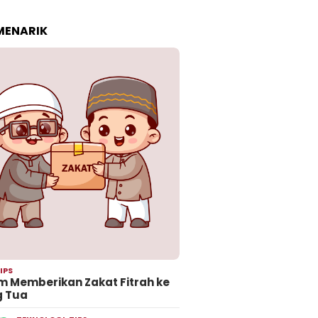
 MENARIK
IPS
 Memberikan Zakat Fitrah ke
g Tua