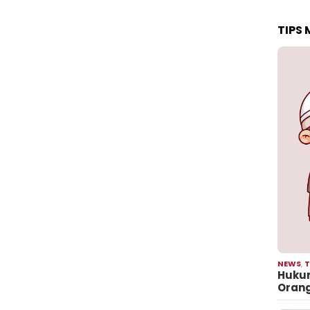
TIPS
NEWS
,
T
Hukum
Oran