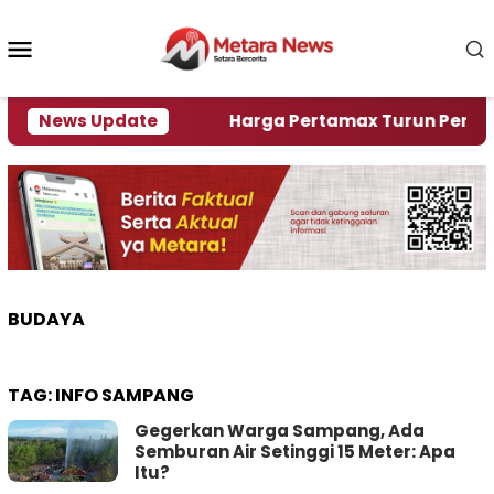
Loncat
ke
Menu
konten
Mobile
ami Krisi Air
News Update
Harga Pertamax Turun Per Hari Ini,
BUDAYA
TAG:
INFO SAMPANG
Gegerkan Warga Sampang, Ada
Semburan Air Setinggi 15 Meter: Apa
Itu?