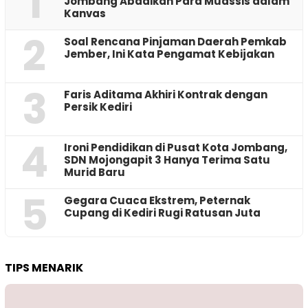
1
Jombang Abadikan Para Muassis dalam
Kanvas
2
‎Soal Rencana Pinjaman Daerah Pemkab
Jember, Ini Kata Pengamat Kebijakan ‎
3
Faris Aditama Akhiri Kontrak dengan
Persik Kediri
4
Ironi Pendidikan di Pusat Kota Jombang,
SDN Mojongapit 3 Hanya Terima Satu
Murid Baru
5
‎Gegara Cuaca Ekstrem, Peternak
Cupang di Kediri Rugi Ratusan Juta
TIPS MENARIK