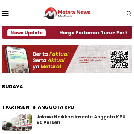
Loncat
ke
Menu
konten
Mobile
mi Krisi Air
News Update
Harga Pertamax Turun Per Hari Ini, 
BUDAYA
TAG:
INSENTIF ANGGOTA KPU
Jokowi Naikkan Insentif Anggota KPU
50 Persen