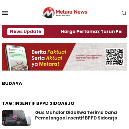
Loncat
ke
Menu
konten
Mobile
lami Krisi Air
News Update
Harga Pertamax Turun Per Hari Ini
BUDAYA
TAG:
INSENTIF BPPD SIDOARJO
Gus Muhdlor Didakwa Terima Dana
Pemotongan Insentif BPPD Sidoarjo