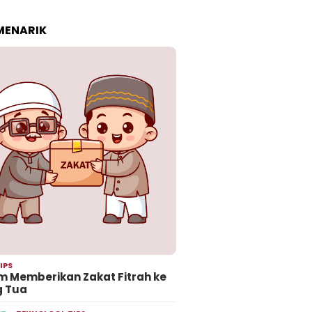
 MENARIK
IPS
 Memberikan Zakat Fitrah ke
g Tua