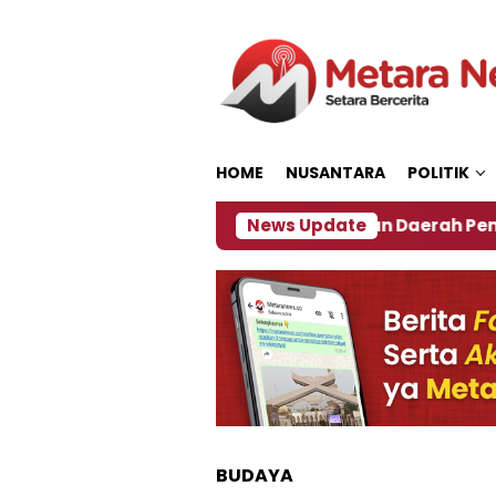
Loncat
ke
konten
HOME
NUSANTARA
POLITIK
2027
‎Soal Rencana Pinjaman Daerah Pemkab Jemb
News Update
BUDAYA