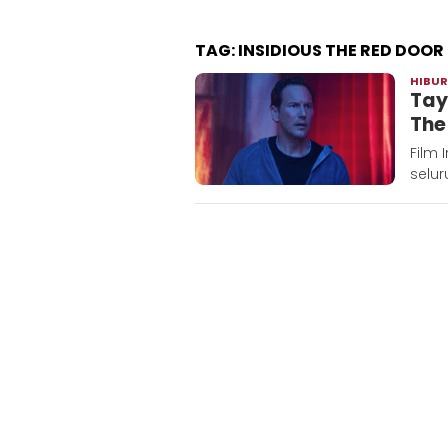
TAG:
INSIDIOUS THE RED DOOR
HIBU
Tay
The
Film 
selur