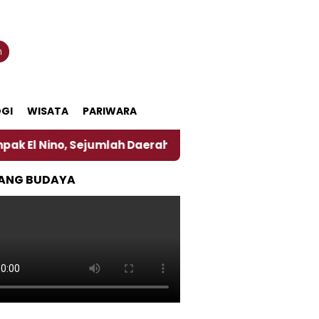
n
GI
WISATA
PARIWARA
o, Sejumlah Daerah di Jember Alami Krisi Air
Har
ANG BUDAYA