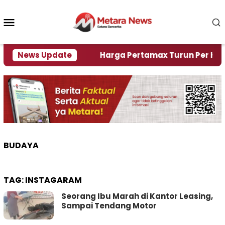
Loncat
ke
Menu
konten
Mobile
mi Krisi Air
News Update
Harga Pertamax Turun Per Hari Ini, 
BUDAYA
TAG:
INSTAGARAM
Seorang Ibu Marah di Kantor Leasing,
Sampai Tendang Motor