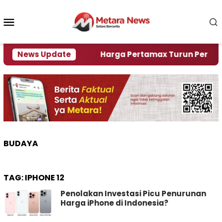
Loncat
ke
Menu
konten
Mobile
ami Krisi Air
News Update
Harga Pertamax Turun Per Hari Ini,
BUDAYA
TAG:
IPHONE 12
Penolakan Investasi Picu Penurunan
Harga iPhone di Indonesia?