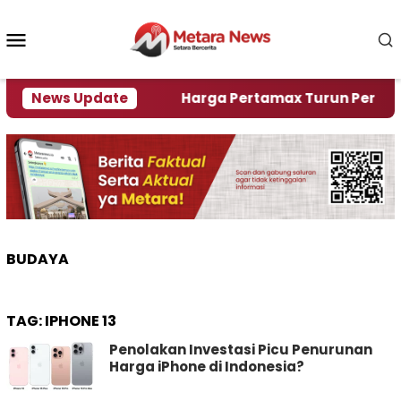
Loncat
ke
Menu
konten
Mobile
risi Air
News Update
Harga Pertamax Turun Per Hari Ini, Segi
BUDAYA
TAG:
IPHONE 13
Penolakan Investasi Picu Penurunan
Harga iPhone di Indonesia?