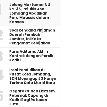
1
Jelang Muktamar NU
ke-35, Pelukis Asal
Jombang Abadikan
Para Muassis dalam
Kanvas
2
‎Soal Rencana Pinjaman
Daerah Pemkab
Jember, Ini Kata
Pengamat Kebijakan ‎
3
Faris Aditama Akhiri
Kontrak dengan Persik
Kediri
4
Ironi Pendidikan di
Pusat Kota Jombang,
SDN Mojongapit 3 Hanya
Terima Satu Murid Baru
5
‎Gegara Cuaca Ekstrem,
Peternak Cupang di
Kediri Rugi Ratusan
Juta