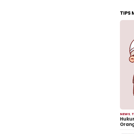
TIPS
NEWS
,
T
Hukum
Oran