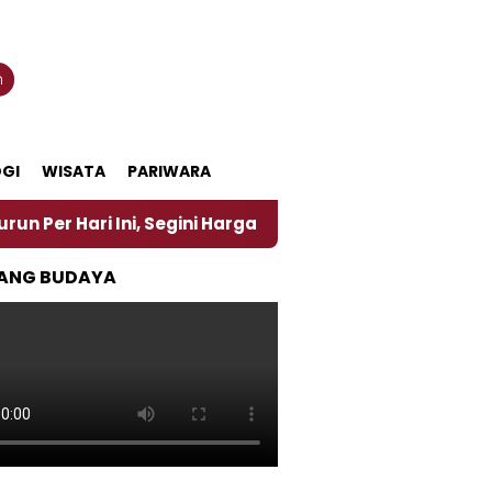
n
GI
WISATA
PARIWARA
i Ini, Segini Harganya
‎Nasirun Maestro Lukis Pe
ANG BUDAYA