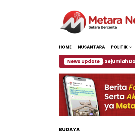
Loncat
ke
konten
HOME
NUSANTARA
POLITIK
bijakan ‎
Dampak El Nino, Sejumlah Daerah di Jem
News Update
BUDAYA