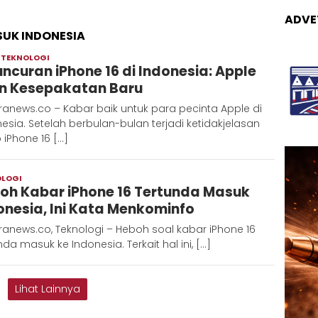
ADVE
SUK INDONESIA
,
TEKNOLOGI
Admin
uncuran iPhone 16 di Indonesia: Apple
Metaranews
in Kesepakatan Baru
anews.co – Kabar baik untuk para pecinta Apple di
esia. Setelah berbulan-bulan terjadi ketidakjelasan
 iPhone 16 […]
OLOGI
Adinda
oh Kabar iPhone 16 Tertunda Masuk
D
onesia, Ini Kata Menkominfo
anews.co, Teknologi – Heboh soal kabar iPhone 16
nda masuk ke Indonesia. Terkait hal ini, […]
Lihat Lainnya