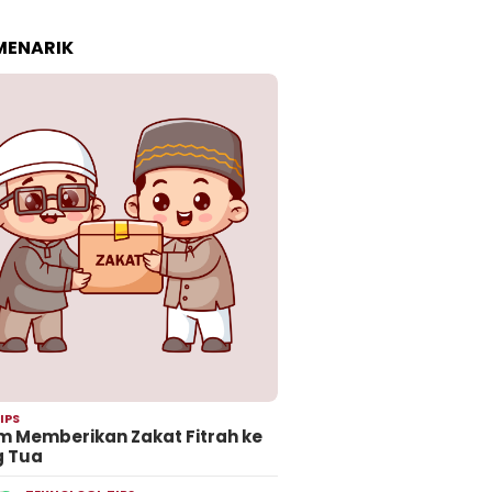
 MENARIK
IPS
 Memberikan Zakat Fitrah ke
g Tua