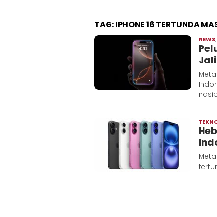
TAG:
IPHONE 16 TERTUNDA MA
NEWS
Pel
Jal
Metar
Indon
nasib
TEKN
Heb
Ind
Metar
tertu