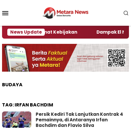
Loncat
ke
Menu
konten
Mobile
ni Kata Pengamat Kebijakan ‎
News Update
Dampak El Nino, Se
BUDAYA
TAG:
IRFAN BACHDIM
Persik Kediri Tak Lanjutkan Kontrak 4
Pemainnya, di Antaranya Irfan
Bachdim dan Flavio Silva