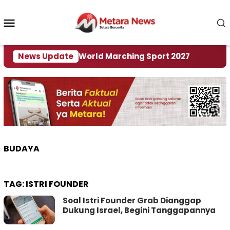
Loncat
ke
Menu
konten
Mobile
i Tuan Rumah World Marching Sport 2027
News Update
‎Soal 
BUDAYA
TAG:
ISTRI FOUNDER
Soal Istri Founder Grab Dianggap
Dukung Israel, Begini Tanggapannya