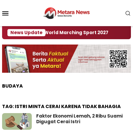
Loncat
ke
Menu
konten
Mobile
 Tuan Rumah World Marching Sport 2027
News Update
‎Soal 
BUDAYA
TAG:
ISTRI MINTA CERAI KARENA TIDAK BAHAGIA
Faktor Ekonomi Lemah, 2 Ribu Suami
Digugat Cerai Istri