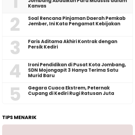
1
Jombang Abadikan Para Muassis dalam
Kanvas
2
‎Soal Rencana Pinjaman Daerah Pemkab
Jember, Ini Kata Pengamat Kebijakan ‎
3
Faris Aditama Akhiri Kontrak dengan
Persik Kediri
4
Ironi Pendidikan di Pusat Kota Jombang,
SDN Mojongapit 3 Hanya Terima Satu
Murid Baru
5
‎Gegara Cuaca Ekstrem, Peternak
Cupang di Kediri Rugi Ratusan Juta
TIPS MENARIK