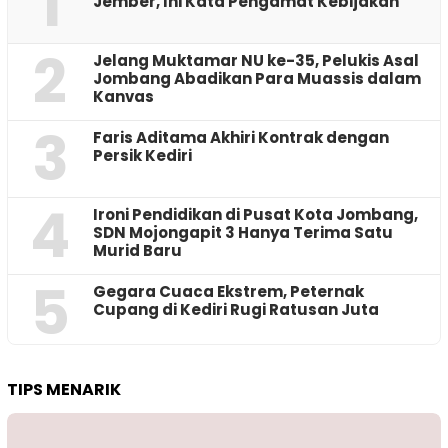
1
Jember, Ini Kata Pengamat Kebijakan ‎
2
Jelang Muktamar NU ke-35, Pelukis Asal
Jombang Abadikan Para Muassis dalam
Kanvas
3
Faris Aditama Akhiri Kontrak dengan
Persik Kediri
4
Ironi Pendidikan di Pusat Kota Jombang,
SDN Mojongapit 3 Hanya Terima Satu
Murid Baru
5
‎Gegara Cuaca Ekstrem, Peternak
Cupang di Kediri Rugi Ratusan Juta
TIPS MENARIK