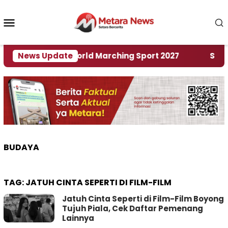
Loncat
ke
Menu
konten
Mobile
Tuan Rumah World Marching Sport 2027
News Update
‎Soal Re
BUDAYA
TAG:
JATUH CINTA SEPERTI DI FILM-FILM
Jatuh Cinta Seperti di Film-Film Boyong
Tujuh Piala, Cek Daftar Pemenang
Lainnya