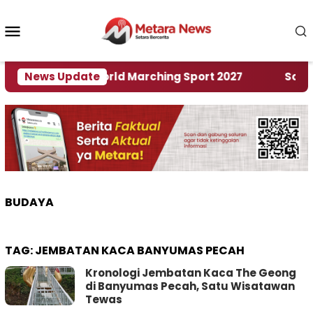
Loncat
ke
Menu
konten
Mobile
uan Rumah World Marching Sport 2027
News Update
‎Soal Ren
BUDAYA
TAG:
JEMBATAN KACA BANYUMAS PECAH
Kronologi Jembatan Kaca The Geong
di Banyumas Pecah, Satu Wisatawan
Tewas