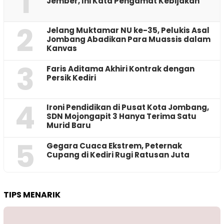
1
Jember, Ini Kata Pengamat Kebijakan ‎
2
Jelang Muktamar NU ke-35, Pelukis Asal
Jombang Abadikan Para Muassis dalam
Kanvas
3
Faris Aditama Akhiri Kontrak dengan
Persik Kediri
4
Ironi Pendidikan di Pusat Kota Jombang,
SDN Mojongapit 3 Hanya Terima Satu
Murid Baru
5
‎Gegara Cuaca Ekstrem, Peternak
Cupang di Kediri Rugi Ratusan Juta
TIPS MENARIK