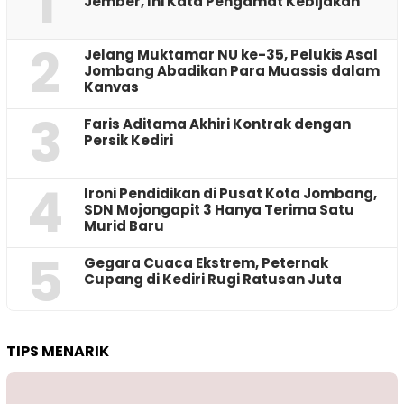
1
Jember, Ini Kata Pengamat Kebijakan ‎
2
Jelang Muktamar NU ke-35, Pelukis Asal
Jombang Abadikan Para Muassis dalam
Kanvas
3
Faris Aditama Akhiri Kontrak dengan
Persik Kediri
4
Ironi Pendidikan di Pusat Kota Jombang,
SDN Mojongapit 3 Hanya Terima Satu
Murid Baru
5
‎Gegara Cuaca Ekstrem, Peternak
Cupang di Kediri Rugi Ratusan Juta
TIPS MENARIK