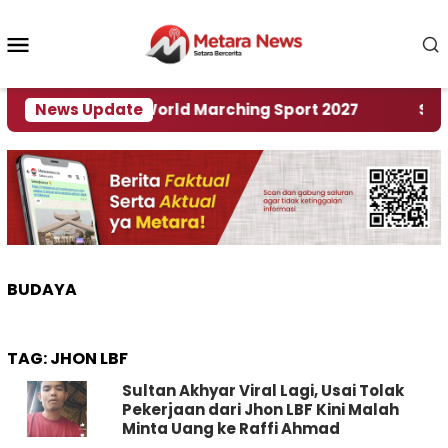
Loncat
ke
Menu
konten
Mobile
Tuan Rumah World Marching Sport 2027
News Update
‎Soal Re
BUDAYA
TAG:
JHON LBF
Sultan Akhyar Viral Lagi, Usai Tolak
Pekerjaan dari Jhon LBF Kini Malah
Minta Uang ke Raffi Ahmad