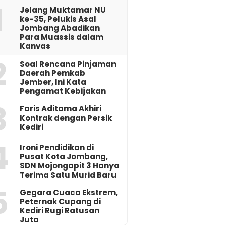
1
Jelang Muktamar NU
ke-35, Pelukis Asal
Jombang Abadikan
Para Muassis dalam
Kanvas
2
‎Soal Rencana Pinjaman
Daerah Pemkab
Jember, Ini Kata
Pengamat Kebijakan ‎
3
Faris Aditama Akhiri
Kontrak dengan Persik
Kediri
4
Ironi Pendidikan di
Pusat Kota Jombang,
SDN Mojongapit 3 Hanya
Terima Satu Murid Baru
5
‎Gegara Cuaca Ekstrem,
Peternak Cupang di
Kediri Rugi Ratusan
Juta