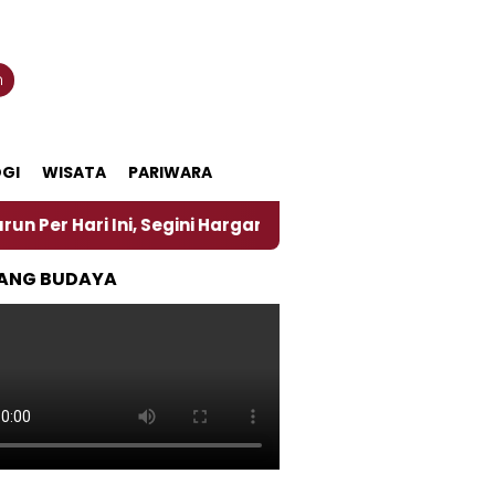
n
GI
WISATA
PARIWARA
i Ini, Segini Harganya
‎Nasirun Maestro Lukis Pe
ANG BUDAYA