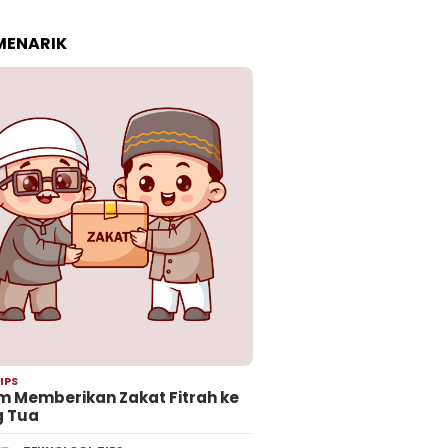
 MENARIK
IPS
 Memberikan Zakat Fitrah ke
g Tua