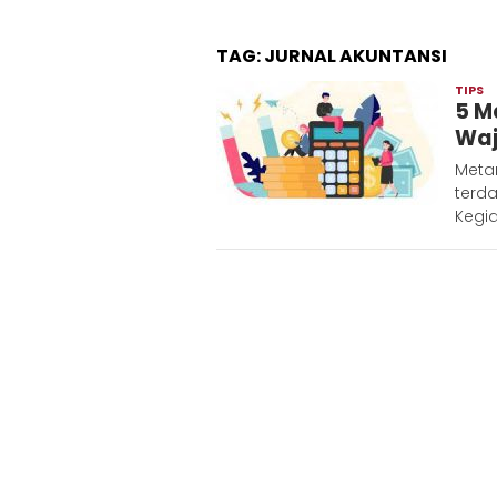
TAG:
JURNAL AKUNTANSI
TIPS
A
5 M
M
Waj
Metar
terda
Kegia