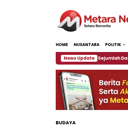
Loncat
ke
konten
HOME
NUSANTARA
POLITIK
ijakan ‎
Dampak El Nino, Sejumlah Daerah di Jem
News Update
BUDAYA