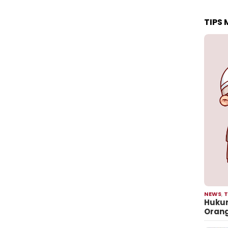
TIPS
NEWS
,
T
Hukum
Oran