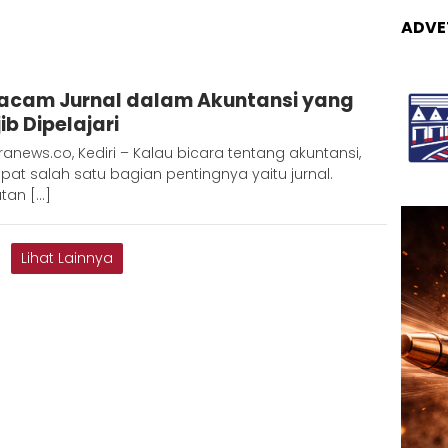
ADVE
dmin
acam Jurnal dalam Akuntansi yang
etaranews
ib Dipelajari
anews.co, Kediri – Kalau bicara tentang akuntansi,
pat salah satu bagian pentingnya yaitu jurnal.
tan […]
Lihat Lainnya