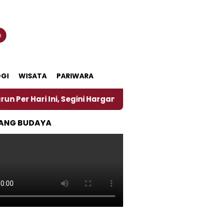
n
GI
WISATA
PARIWARA
Ini, Segini Harganya
‎Nasirun Maestro Lukis Pema
ANG BUDAYA