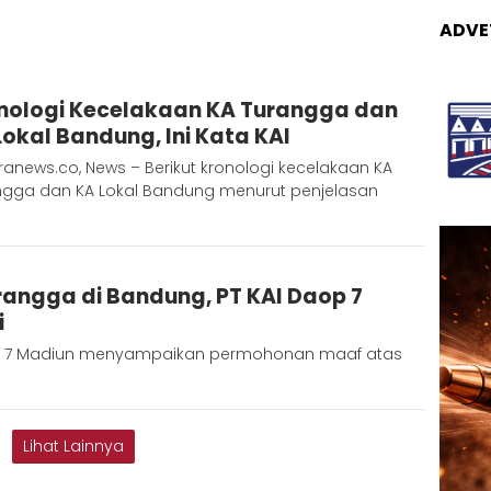
ADVE
Adinda
nologi Kecelakaan KA Turangga dan
D
Lokal Bandung, Ini Kata KAI
anews.co, News – Berikut kronologi kecelakaan KA
ngga dan KA Lokal Bandung menurut penjelasan
]
angga di Bandung, PT KAI Daop 7
i
op 7 Madiun menyampaikan permohonan maaf atas
Lihat Lainnya