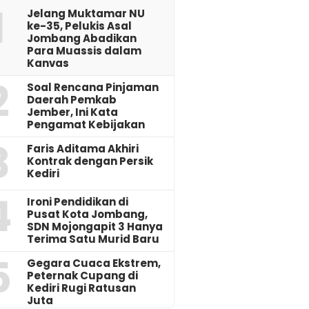
1
Jelang Muktamar NU
ke-35, Pelukis Asal
Jombang Abadikan
Para Muassis dalam
Kanvas
2
‎Soal Rencana Pinjaman
Daerah Pemkab
Jember, Ini Kata
Pengamat Kebijakan ‎
3
Faris Aditama Akhiri
Kontrak dengan Persik
Kediri
4
Ironi Pendidikan di
Pusat Kota Jombang,
SDN Mojongapit 3 Hanya
Terima Satu Murid Baru
5
‎Gegara Cuaca Ekstrem,
Peternak Cupang di
Kediri Rugi Ratusan
Juta