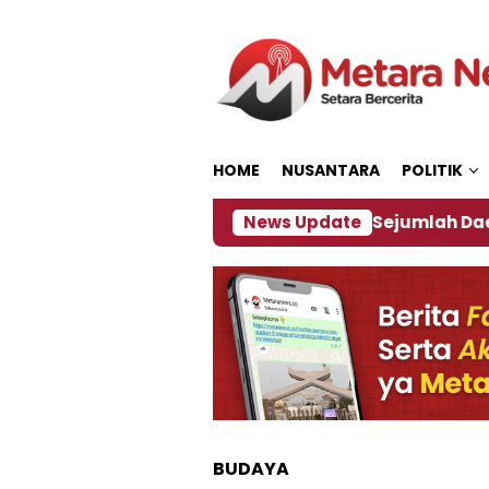
Loncat
ke
konten
HOME
NUSANTARA
POLITIK
jakan ‎
Dampak El Nino, Sejumlah Daerah di Jembe
News Update
BUDAYA