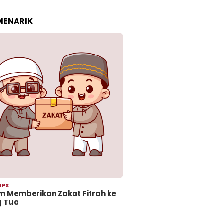
 MENARIK
IPS
 Memberikan Zakat Fitrah ke
g Tua