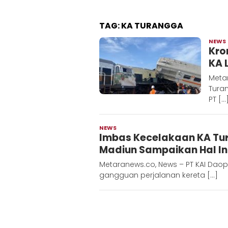
TAG:
KA TURANGGA
NEWS
Kro
KA 
Metar
Tura
PT […
NEWS
Adinda
Imbas Kecelakaan KA Tur
D
Madiun Sampaikan Hal In
Metaranews.co, News – PT KAI Da
gangguan perjalanan kereta […]