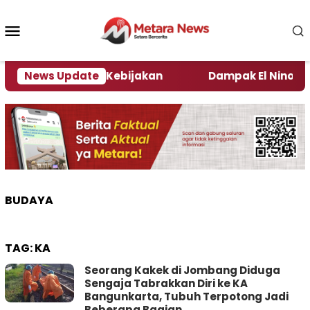
Loncat
ke
Menu
konten
Mobile
ata Pengamat Kebijakan ‎
News Update
Dampak El Nino, Sejum
BUDAYA
TAG:
KA
Seorang Kakek di Jombang Diduga
Sengaja Tabrakkan Diri ke KA
Bangunkarta, Tubuh Terpotong Jadi
Beberapa Bagian