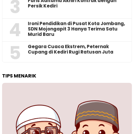
3
Faris Aditama Akhiri Kontrak dengan
Persik Kediri
4
Ironi Pendidikan di Pusat Kota Jombang,
SDN Mojongapit 3 Hanya Terima Satu
Murid Baru
5
‎Gegara Cuaca Ekstrem, Peternak
Cupang di Kediri Rugi Ratusan Juta
TIPS MENARIK