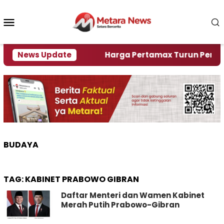
Loncat
ke
Menu
konten
Mobile
ami Krisi Air
News Update
Harga Pertamax Turun Per Hari Ini
BUDAYA
TAG:
KABINET PRABOWO GIBRAN
Daftar Menteri dan Wamen Kabinet
Merah Putih Prabowo-Gibran