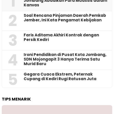
1
Jombang Abadikan Para Muassis dalam
Kanvas
2
‎Soal Rencana Pinjaman Daerah Pemkab
Jember, Ini Kata Pengamat Kebijakan ‎
3
Faris Aditama Akhiri Kontrak dengan
Persik Kediri
4
Ironi Pendidikan di Pusat Kota Jombang,
SDN Mojongapit 3 Hanya Terima Satu
Murid Baru
5
‎Gegara Cuaca Ekstrem, Peternak
Cupang di Kediri Rugi Ratusan Juta
TIPS MENARIK