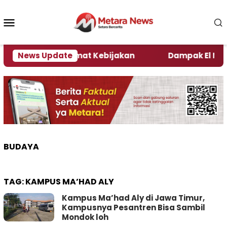
Loncat
ke
Menu
konten
Mobile
ni Kata Pengamat Kebijakan ‎
News Update
Dampak El Nino, Se
BUDAYA
TAG:
KAMPUS MA’HAD ALY
Kampus Ma’had Aly di Jawa Timur,
Kampusnya Pesantren Bisa Sambil
Mondok loh