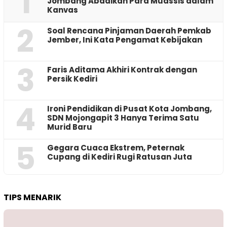
1
Jombang Abadikan Para Muassis dalam
Kanvas
2
‎Soal Rencana Pinjaman Daerah Pemkab
Jember, Ini Kata Pengamat Kebijakan ‎
3
Faris Aditama Akhiri Kontrak dengan
Persik Kediri
4
Ironi Pendidikan di Pusat Kota Jombang,
SDN Mojongapit 3 Hanya Terima Satu
Murid Baru
5
‎Gegara Cuaca Ekstrem, Peternak
Cupang di Kediri Rugi Ratusan Juta
TIPS MENARIK