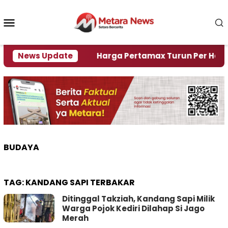
Loncat
ke
Menu
konten
Mobile
i Krisi Air
News Update
Harga Pertamax Turun Per Hari Ini, S
BUDAYA
TAG:
KANDANG SAPI TERBAKAR
Ditinggal Takziah, Kandang Sapi Milik
Warga Pojok Kediri Dilahap Si Jago
Merah