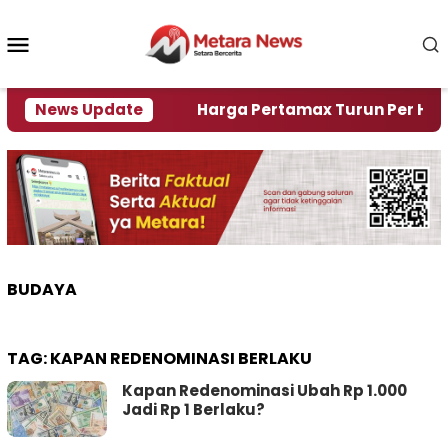
Loncat
ke
Menu
konten
Mobile
mi Krisi Air
News Update
Harga Pertamax Turun Per Hari Ini, 
BUDAYA
TAG:
KAPAN REDENOMINASI BERLAKU
Kapan Redenominasi Ubah Rp 1.000
Jadi Rp 1 Berlaku?