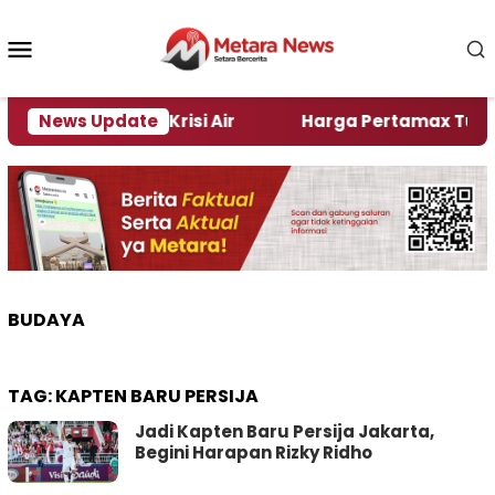
Loncat
ke
Menu
konten
Mobile
ember Alami Krisi Air
News Update
Harga Pertamax Turun Per H
BUDAYA
TAG:
KAPTEN BARU PERSIJA
Jadi Kapten Baru Persija Jakarta,
Begini Harapan Rizky Ridho