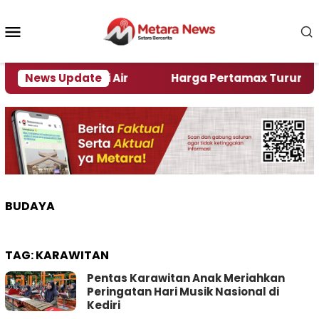
Loncat
ke
Menu
konten
Mobile
 Alami Krisi Air
News Update
Harga Pertamax Turun Per Hari I
BUDAYA
TAG:
KARAWITAN
Pentas Karawitan Anak Meriahkan
Peringatan Hari Musik Nasional di
Kediri