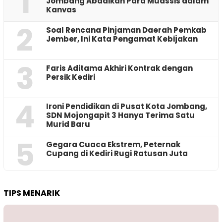
1
Jombang Abadikan Para Muassis dalam
Kanvas
2
‎Soal Rencana Pinjaman Daerah Pemkab
Jember, Ini Kata Pengamat Kebijakan ‎
3
Faris Aditama Akhiri Kontrak dengan
Persik Kediri
4
Ironi Pendidikan di Pusat Kota Jombang,
SDN Mojongapit 3 Hanya Terima Satu
Murid Baru
5
‎Gegara Cuaca Ekstrem, Peternak
Cupang di Kediri Rugi Ratusan Juta
TIPS MENARIK