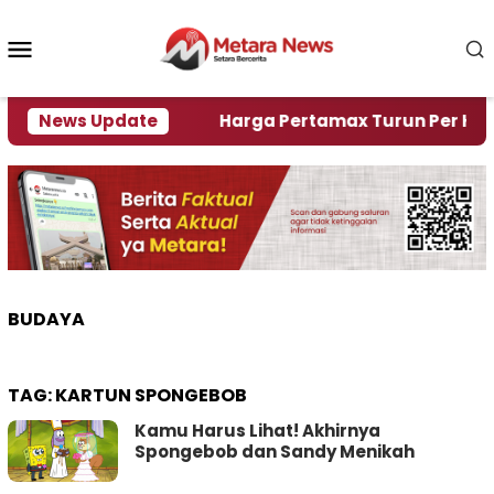
Loncat
ke
Menu
konten
Mobile
mi Krisi Air
News Update
Harga Pertamax Turun Per Hari Ini, 
BUDAYA
TAG:
KARTUN SPONGEBOB
Kamu Harus Lihat! Akhirnya
Spongebob dan Sandy Menikah