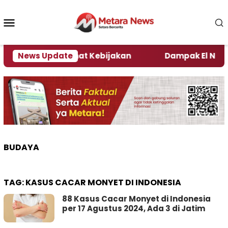
Loncat
ke
Menu
konten
Mobile
i Kata Pengamat Kebijakan ‎
News Update
Dampak El Nino, Sej
BUDAYA
TAG:
KASUS CACAR MONYET DI INDONESIA
88 Kasus Cacar Monyet di Indonesia
per 17 Agustus 2024, Ada 3 di Jatim