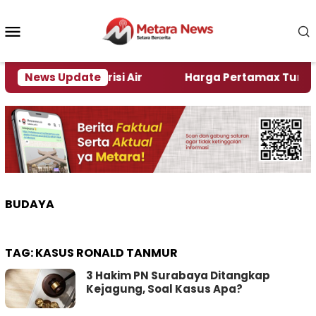
Loncat
ke
Menu
konten
Mobile
mber Alami Krisi Air
News Update
Harga Pertamax Turun Per Ha
BUDAYA
TAG:
KASUS RONALD TANMUR
3 Hakim PN Surabaya Ditangkap
Kejagung, Soal Kasus Apa?