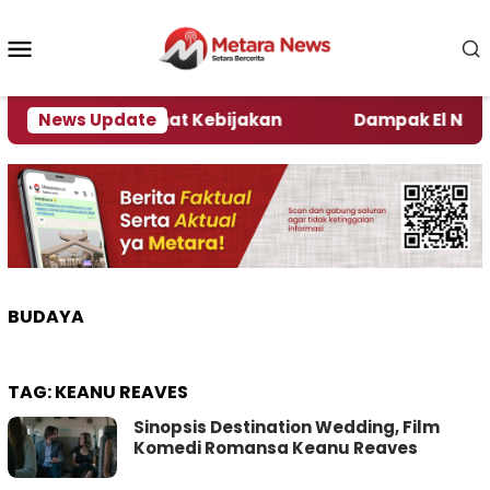
Loncat
ke
Menu
konten
Mobile
i Kata Pengamat Kebijakan ‎
News Update
Dampak El Nino, Sej
BUDAYA
TAG:
KEANU REAVES
Sinopsis Destination Wedding, Film
Komedi Romansa Keanu Reaves