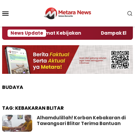
Loncat
ke
Menu
konten
Mobile
ni Kata Pengamat Kebijakan ‎
News Update
Dampak El Nino, Se
BUDAYA
TAG:
KEBAKARAN BLITAR
Alhamdulillah! Korban Kebakaran di
Tawangsari Blitar Terima Bantuan