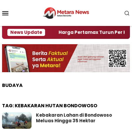
Loncat
ke
Menu
konten
Mobile
mi Krisi Air
News Update
Harga Pertamax Turun Per Hari Ini, 
BUDAYA
TAG:
KEBAKARAN HUTAN BONDOWOSO
Kebakaran Lahan di Bondowoso
Meluas Hingga 35 Hektar