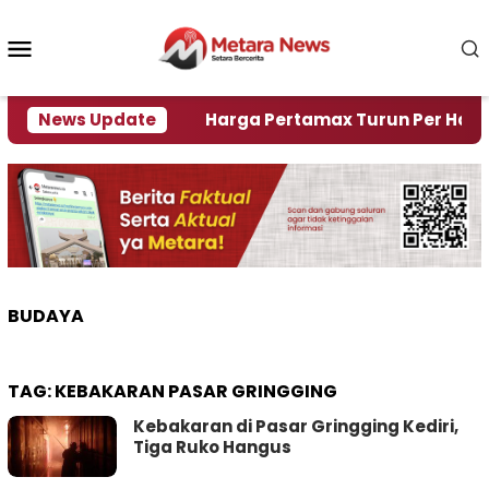
Loncat
ke
Menu
konten
Mobile
i Krisi Air
News Update
Harga Pertamax Turun Per Hari Ini, S
BUDAYA
TAG:
KEBAKARAN PASAR GRINGGING
Kebakaran di Pasar Gringging Kediri,
Tiga Ruko Hangus