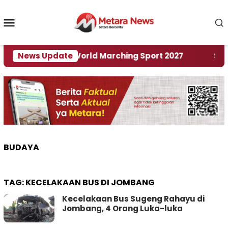
Loncat
ke
Menu
konten
Mobile
 Tuan Rumah World Marching Sport 2027
News Update
‎Soal R
BUDAYA
TAG:
KECELAKAAN BUS DI JOMBANG
Kecelakaan Bus Sugeng Rahayu di
Jombang, 4 Orang Luka-luka