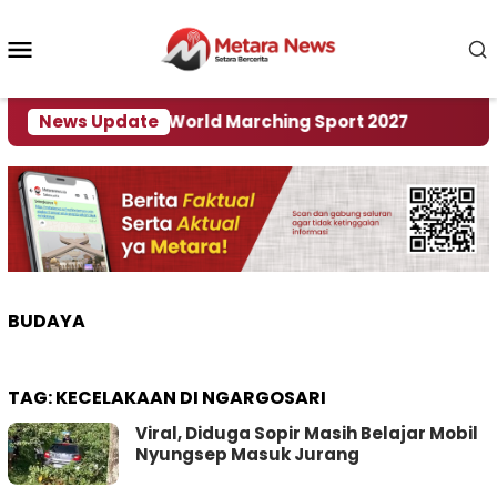
Loncat
ke
Menu
konten
Mobile
i Tuan Rumah World Marching Sport 2027
News Update
‎Soal 
BUDAYA
TAG:
KECELAKAAN DI NGARGOSARI
Viral, Diduga Sopir Masih Belajar Mobil
Nyungsep Masuk Jurang