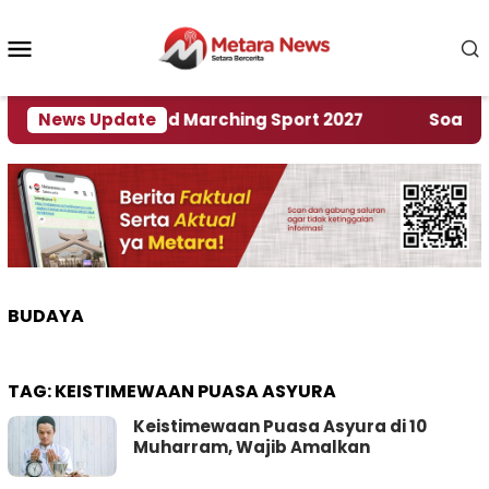
Loncat
ke
Menu
konten
Mobile
an Rumah World Marching Sport 2027
News Update
‎Soal Renc
BUDAYA
TAG:
KEISTIMEWAAN PUASA ASYURA
Keistimewaan Puasa Asyura di 10
Muharram, Wajib Amalkan