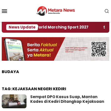
Loncat
ke
Menu
konten
Mobile
 Tuan Rumah World Marching Sport 2027
News Update
‎Soal R
BUDAYA
TAG:
KEJAKSAAN NEGERI KEDIRI
Sempat DPO Kasus Suap, Mantan
Kades di Kediri Ditangkap Kejaksaan