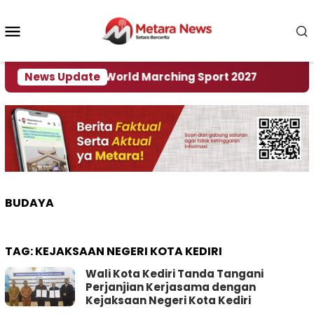
Loncat
ke
Menu
konten
Mobile
 Tuan Rumah World Marching Sport 2027
News Update
‎Soal R
BUDAYA
TAG:
KEJAKSAAN NEGERI KOTA KEDIRI
Wali Kota Kediri Tanda Tangani
Perjanjian Kerjasama dengan
Kejaksaan Negeri Kota Kediri