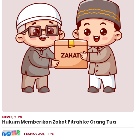
NEWS
,
TIPS
Hukum Memberikan Zakat Fitrah ke Orang Tua
TEKNOLOGI
,
TIPS